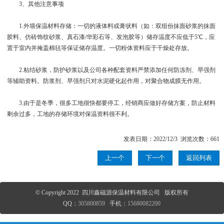
3、其他注意事项
1.外墙保温材料存储：一切的液体料或膏状料（如：双组份抹面砂浆的抹面
胶料、仿砖饰纹砂浆、真石漆/华彩石等、发泡胶等）储存温度不应低于5℃，应
置于室内并掩盖棉毡等保证储存温度。一切粉体资料应于干燥处存放。
2.粘结砂浆，防护砂浆以及公司各种配套资料严禁添加任何防冻剂、早强剂
等辅助资料。防浆剂、早强剂只对水泥硬化起作用，对聚合物成膜无作用。
3.由于是冬季，很多工地很快都要停工，经销商应做好存储方案，防止材料
剩余过多，工地的存储环境对保温资料很不利。
发表日期：2022/12/3 浏览次数：661
上一个
下一个
返回列表
© Copyright 2022 四川鑫磁源保温材料有限公司 版权所有
QQ：
305800859
手机：
15680082200