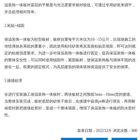
温装饰一体板对基层的平整度与光洁度要求相对较低，可通过专用砂浆来调平，
并且处理相对简单。
2.粘贴+锚固
保温装饰一体板为轻型板材，板材自重每平方米仅为10—15公斤，比现场施工的
传统薄抹灰系统的重量小，因此使用粘结砂浆将其直接粘贴至墙面，即可达到规
定的粘接强度要求。为进一步对保温装饰一体板进行固定，提高保温装饰一体板
的整体安全性，可以同时使用锚固件，紧固板材，使保温装饰板与墙体牢固的连
接在一起。双重的固定模式，为高层建筑的墙体装饰保温提供了安全的保障。
3.接缝处理
在进行安装施工保温装饰一体板时，两块板材之间预留5mm—10mm宽的接缝。
当整体安装完成，板材底部的砂浆干燥后，在接缝中嵌填pe棒进行填实，再用耐
候密封胶把接缝处密封，形成一个整体墙面，增强了保温装饰一体板的防水密封
性。
发表日期：2022/12/9 浏览次数：606