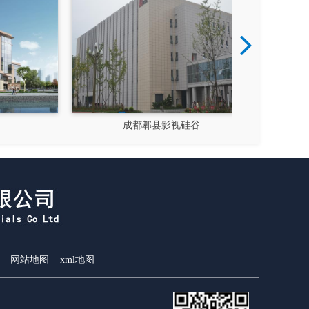
成都郫县影视硅谷
新都
网站地图
xml地图