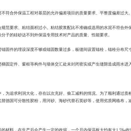
符合外保温工程对基层的允许偏差项目的质量要求、平整度偏差过大。
范要求、粘结面积过小。粘结胶浆配比不准确或选用的水泥不符合外保
铁分子的硅砂达不到外保温专用技术对产品的质量、性能要求。
固件的埋设深度不够或锚固数量过多，板缝间设置锚栓，锚栓分布尺
固定件、窗框等构件与墙体交汇处未封闭密实或产生缝隙造成雨水进入
为追求利润大化，存在以次充好、偷工减料的情况。为了顺利通过质检
代替德国可分散性胶粉，用河砂、海砂代替石英砂等，使用劣质网格布，
材料，在生产后会产生一定的收缩，一个月内保温板大约有大1.5‰收