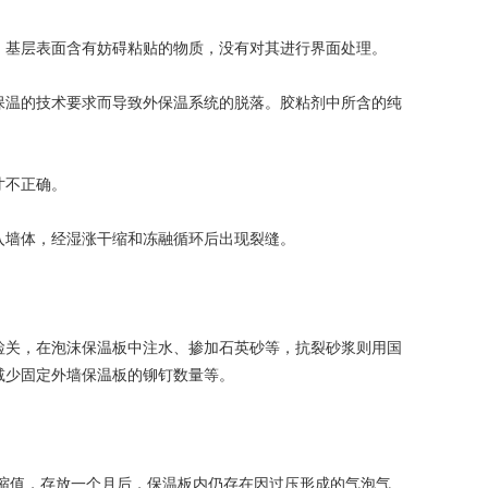
基层表面含有妨碍粘贴的物质，没有对其进行界面处理。
温的技术要求而导致外保温系统的脱落。胶粘剂中所含的纯
寸不正确。
墙体，经湿涨干缩和冻融循环后出现裂缝。
关，在泡沫保温板中注水、掺加石英砂等，抗裂砂浆则用国
减少固定外墙保温板的铆钉数量等。
缩值，存放一个月后，保温板内仍存在因过压形成的气泡气