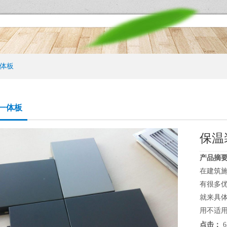
体板
一体板
保温
产品摘要
在建筑
有很多
就来具
用不适用
点击：
6