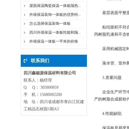
屋面保温陶瓷保温一体板隔热...
基层表面平整度不
外墙保温装饰一体板的优势特...
怎么选择保温装饰一体板
粘结面积不符合规
四川外墙保温一体板性能和隔...
丙树脂乳液和不含
外墙保温一体板一平米的价格
采用机械固定时锚
联系我们
落水管、室外爬梯
四川鑫磁源保温材料有限公司
3.质量问题
联系人：杨经理
Q Q： 305800859
企业生产环节中，
手 机：15680082200
产的树脂合成胶粉
地 址：四川省成都市青白江区建
工精品石材园1期A3
4.性能缺陷
保温板是易变形的