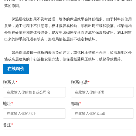
落的原因。
保温层松脱如果不及时处理，墙体的保温效果会降低很多。由于材料的使用
质量，施工过程中不注意等，板才很容易松动，浆料出现空鼓和脱落。框架结构
外墙在砼梁柱和砌体接缝处，易发生因砌体变形而造成的保温层破坏。施工时留
出来的脚手架孔没有填实，形成局部基层的不稳定和破坏。
如果保温装饰一体板的表面负荷过大，或抗风压措施不合理，如沿海地区外
墙或高层建筑的非钉连接安装方法，使保温板受风压损坏，鼓起导致脱落。
在线询价
联系人
*
联系电话
*
地址
*
邮箱
*
备注
*