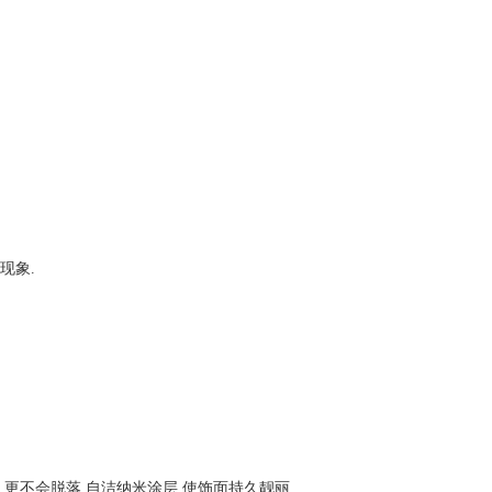
现象.
更不会脱落,自洁纳米涂层,使饰面持久靓丽.