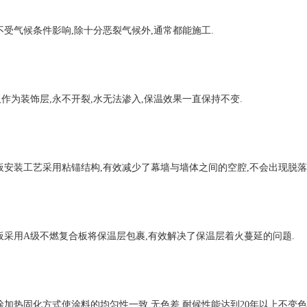
受气候条件影响,除十分恶裂气候外,通常都能施工.
作为装饰层,永不开裂,水无法渗入,保温效果一直保持不变.
安装工艺采用粘锚结构,有效减少了幕墙与墙体之间的空腔,不会出现脱落
采用A级不燃复合板将保温层包裹,有效解决了保温层着火蔓延的问题.
加热固化方式使涂料的均匀性一致,无色差,耐候性能达到20年以上不变色,